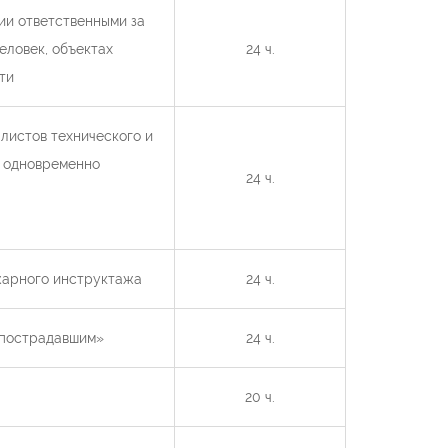
ии ответственными за
еловек, объектах
24 ч.
ти
листов технического и
т одновременно
24 ч.
жарного инструктажа
24 ч.
 пострадавшим»
24 ч.
20 ч.