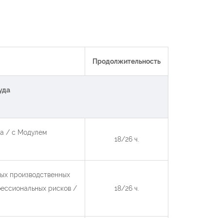
Продолжительность
уда
а / с Модулем
18/26 ч.
ных производственных
фессиональных рисков /
18/26 ч.