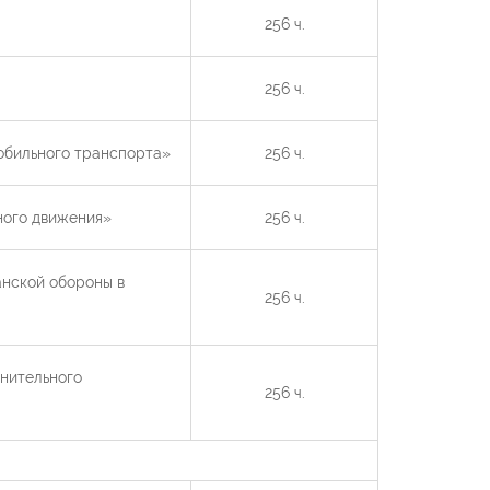
256 ч.
256 ч.
обильного транспорта»
256 ч.
ного движения»
256 ч.
анской обороны в
256 ч.
нительного
256 ч.