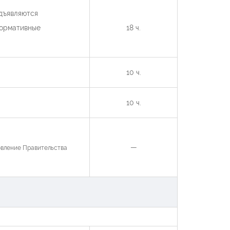
дъявляются
нормативные
18 ч.
10 ч.
10 ч.
—
овление Правительства