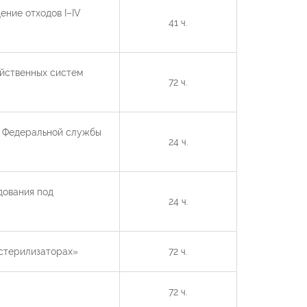
ние отходов I–IV
41 ч.
йственных систем
72 ч.
х Федеральной службы
24 ч.
дования под
24 ч.
 стерилизаторах»
72 ч.
72 ч.