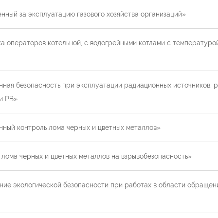
ный за эксплуатацию газового хозяйства организаций»
 операторов котельной, с водогрейными котлами с температурой
ная безопасность при эксплуатации радиационных источников, р
 и РВ»
ный контроль лома черных и цветных металлов»
лома черных и цветных металлов на взрывобезопасность»
е экологической безопасности при работах в области обращения