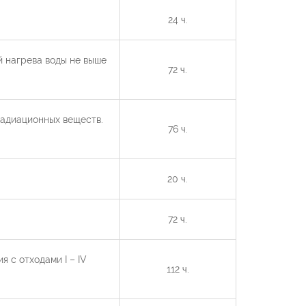
24 ч.
 нагрева воды не выше
72 ч.
адиационных веществ.
76 ч.
20 ч.
72 ч.
 с отходами I – IV
112 ч.